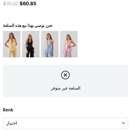
$70.22
$60.85
نحن نوصي بهذا مع هذه السلعة
السلعة غير متوفر
Renk