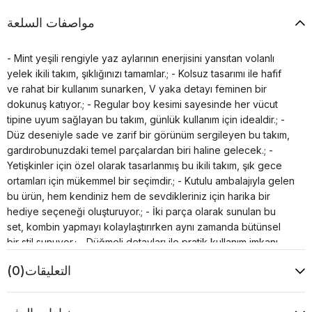
مواصفات السلعة
- Mint yeşili rengiyle yaz aylarının enerjisini yansıtan volanlı
yelek ikili takım, şıklığınızı tamamlar.; - Kolsuz tasarımı ile hafif
ve rahat bir kullanım sunarken, V yaka detayı feminen bir
dokunuş katıyor.; - Regular boy kesimi sayesinde her vücut
tipine uyum sağlayan bu takım, günlük kullanım için idealdir.; -
Düz deseniyle sade ve zarif bir görünüm sergileyen bu takım,
gardırobunuzdaki temel parçalardan biri haline gelecek.; -
Yetişkinler için özel olarak tasarlanmış bu ikili takım, şık gece
ortamları için mükemmel bir seçimdir.; - Kutulu ambalajıyla gelen
bu ürün, hem kendiniz hem de sevdikleriniz için harika bir
hediye seçeneği oluşturuyor.; - İki parça olarak sunulan bu
set, kombin yapmayı kolaylaştırırken aynı zamanda bütünsel
bir stil sunuyor.; - Düğmeli detayları ile pratik kullanım imkanı
sağlayan bu takım, düğme kapama sistemiyle kolayca giyilip
التعليقات
(0)
çıkarılabilir.; - Yelekli pantolonlu alt üst takımıyla modern ve
trend bir görünüm elde etmenizi sağlar.; - Sürdürülebilirlik
açısından bilinçli tercihler yapmak isteyenler için bu ürün