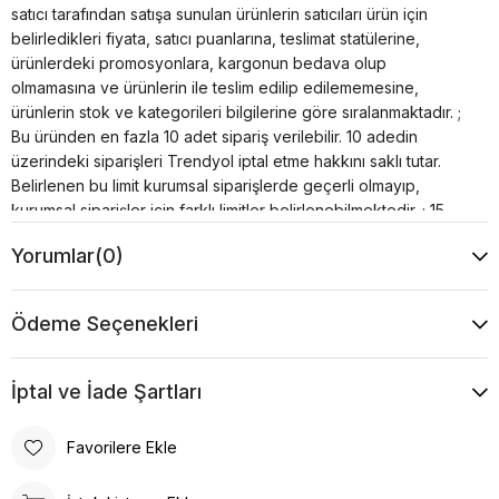
satıcı tarafından satışa sunulan ürünlerin satıcıları ürün için
belirledikleri fiyata, satıcı puanlarına, teslimat statülerine,
ürünlerdeki promosyonlara, kargonun bedava olup
olmamasına ve ürünlerin ile teslim edilip edilememesine,
ürünlerin stok ve kategorileri bilgilerine göre sıralanmaktadır. ;
Bu üründen en fazla 10 adet sipariş verilebilir. 10 adedin
üzerindeki siparişleri Trendyol iptal etme hakkını saklı tutar.
Belirlenen bu limit kurumsal siparişlerde geçerli olmayıp,
kurumsal siparişler için farklı limitler belirlenebilmektedir. ; 15
gün içinde ücretsiz iade. Detaylı bilgi için . ;
Yorumlar
(0)
Ödeme Seçenekleri
İptal ve İade Şartları
Favorilere Ekle