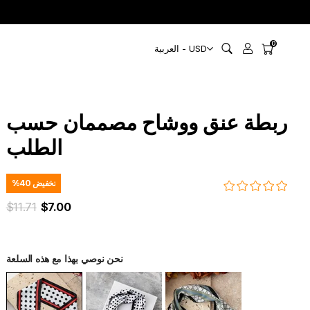
0
العربية - USD
ربطة عنق ووشاح مصممان حسب
الطلب
تخفيض
40
%
$11.71
$7.00
نحن نوصي بهذا مع هذه السلعة