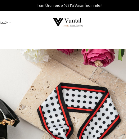
Tüm Ürünlerde %21’a Varan İndirimler!
جيبة