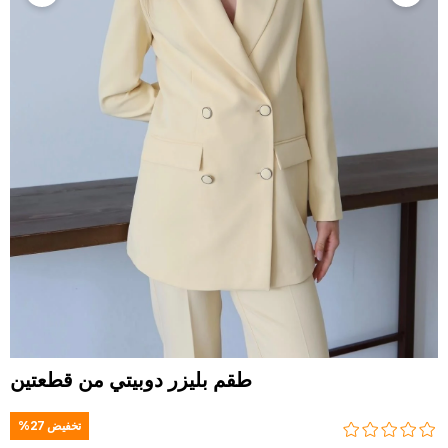
طقم بليزر دوبيتي من قطعتين
تخفيض
27
%