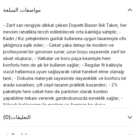
مواصفات السلعة
- Zarif sarı rengiyle dikkat çeken Dopetti Blazer İkili Takım, her
mevsim rahatlıkla tercih edilebilecek orta kalınlığa sahiptir.; -
Kadın / Kız yetişkinlerin günlük kullanıma uygun tasarımıyla ofis
şıklığınıza eşlik eder.; - Ceket yaka detayı ile modern ve
profesyonel bir görünüm sunar; uzun boyu sayesinde zarif bir
siluet oluşturur.; - Vatkalar ve boru paça kesimiyle hem
konforlu hem de şık bir kullanım sağlar.; - Regular fit kalıbıyla
vücut hatlarınıza uyum sağlayarak rahat hareket etme olanağı
tanır.; - Dokuma materyali sayesinde dayanıklılık ve konforu bir
arada sunarken, çift cepli tasarım pratiklik kazandırır.; - 2'li
paketiyle hem ceket hem de pantolon olarak kombin
yapabilme imkanı vererek gardırobunuzda esneklik sağlar.; -
Yüksek bel tasarımı ile modern ve feminen bir duruş
sergilerken, klasik ortamlarda bile stilinizden ödün
التعليقات
(0)
vermezsiniz.; - Astarlı yapısı sayesinde ekstra konfor
sunarken, düz deseniyle kolayca diğer parçalarla
kombinlenebilir.; - Krep dokuma tipi hafifliğiyle gün boyu rahat