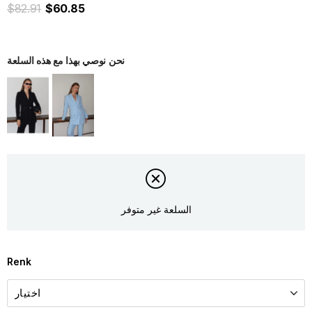
$82.91
$60.85
نحن نوصي بهذا مع هذه السلعة
السلعة غير متوفر
Renk